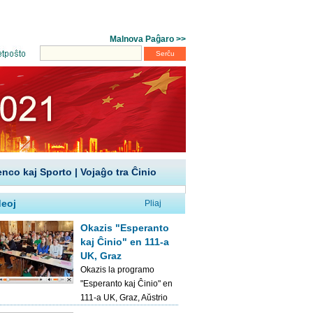
enco kaj Sporto
|
Vojaĝo tra Ĉinio