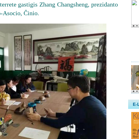
nterrete gastigis Zhang Changsheng, prezidanto
-Asocio, Ĉinio.