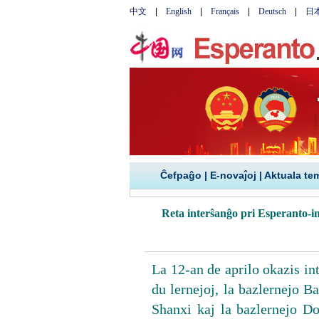
Ĉefpaĝo
|
E-novaĵoj
|
Aktuala te
Reta interŝanĝo pri Esperanto-i
La 12-an de aprilo okazis int
du lernejoj, la bazlernejo B
Shanxi kaj la bazlernejo D