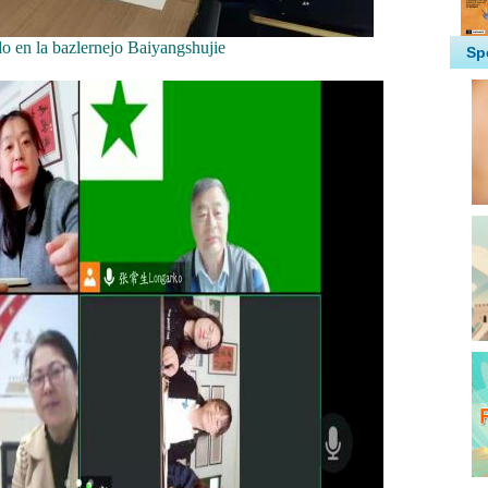
o en la bazlernejo Baiyangshujie