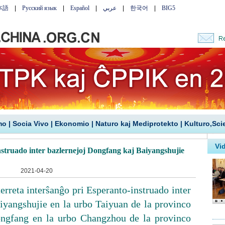
mo
|
Socia Vivo
|
Ekonomio
|
Naturo kaj Mediprotekto
|
Kulturo,Sci
nstruado inter bazlernejoj Dongfang kaj Baiyangshujie
2021-04-20
erreta interŝanĝo pri Esperanto-instruado inter
aiyangshujie en la urbo Taiyuan de la provinco
ongfang en la urbo Changzhou de la provinco