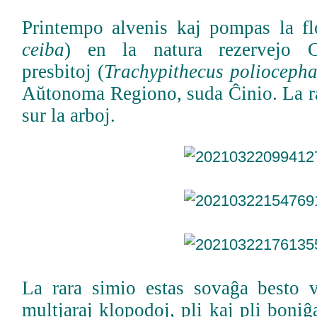
Printempo alvenis kaj pompas la f
ceiba
) en la natura rezervejo 
presbitoj (
Trachypithecus poliocepha
Aŭtonoma Regiono, suda Ĉinio. La ra
sur la arboj.
La rara simio estas sovaĝa besto 
multjaraj klopodoj, pli kaj pli boniĝ