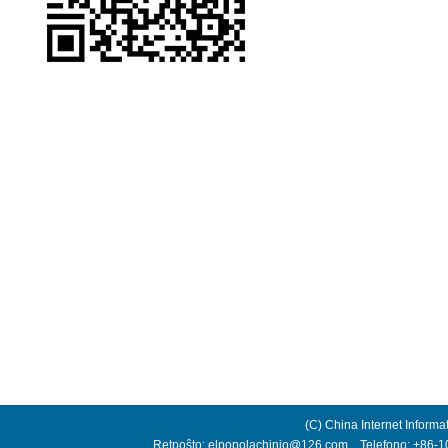
(C) China Internet Informa
Retpoŝto: elpopolachinio@126.com Telefono: +86-10