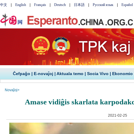
Ĉefpaĝo
|
E-novaĵoj
|
Aktuala temo
|
Socia Vivo
|
Ekonomio
Novaĵoj
>
Amase vidiĝis skarlata karpodak
2021-02-25