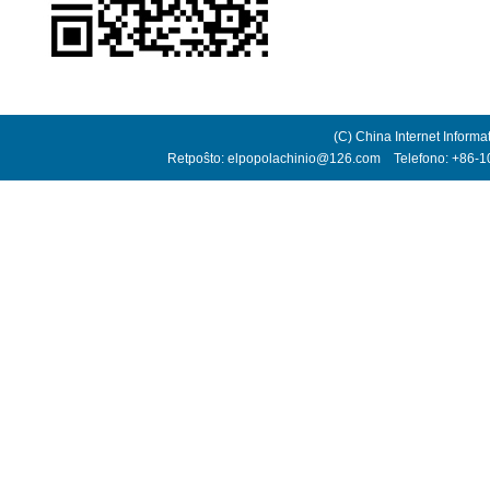
(C) China Internet Informa
Retpoŝto: elpopolachinio@126.com Telefono: +86-10