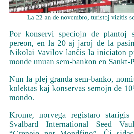
La 22-an de novembro, turistoj vizitis 
Por konservi speciojn de plantoj s
pereon, en la 20-aj jaroj de la pasin
Nikolai Vavilov lanĉis la iniciaton p
monde unuan sem-bankon en Sankt-P
Nun la plej granda sem-banko, nomit
kolektas kaj konservas semojn de 10%
mondo.
Krome, norvega registaro starigi
Svalbard International Seed Va
“Grenejo por Mondfino”. Ĝi sidas