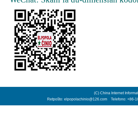
(C) China Internet Informa
Retpoŝto: elpopolachinio@126.com Telefono: +86-10