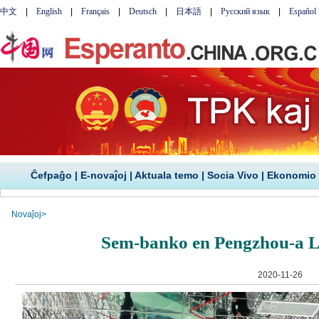
Ĉefpaĝo
|
E-novaĵoj
|
Aktuala temo
|
Socia Vivo
|
Ekonomio
Novaĵoj
>
Sem-banko en Pengzhou-a 
2020-11-26