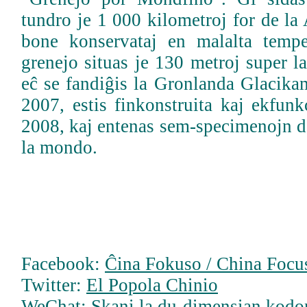
tundro je 1 000 kilometroj for de la
bone konservataj en malalta tempe
grenejo situas je 130 metroj super l
eĉ se fandiĝis la Gronlanda Glacika
2007, estis finkonstruita kaj ekfunk
2008, kaj entenas sem-specimenojn de
la mondo.
Facebook:
Ĉina Fokuso / China Focus
Twitter:
El Popola Chinio
WeChat: Skani la du-dimensian kodo