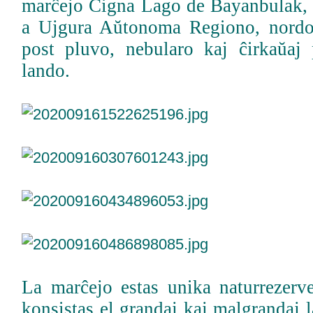
marĉejo Cigna Lago de Bayanbulak, 
a Ujgura Aŭtonoma Regiono, nordo
post pluvo, nebularo kaj ĉirkaŭaj 
lando.
La marĉejo estas unika naturrezerv
konsistas el grandaj kaj malgrandaj l