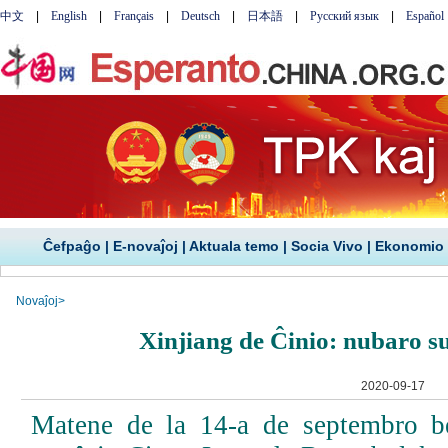
Ĉefpaĝo
|
E-novaĵoj
|
Aktuala temo
|
Socia Vivo
|
Ekonomio
Novaĵoj
>
Xinjiang de Ĉinio: nubaro s
2020-09-17
Matene de la 14-a de septembro be