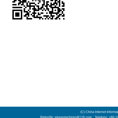
(C) China Internet Informa
Retpoŝto: elpopolachinio@126.com Telefono: +86-10