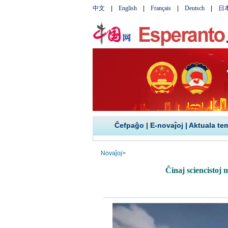
Ĉefpaĝo
|
E-novaĵoj
|
Aktuala te
Novaĵoj
>
Ĉinaj sciencistoj 