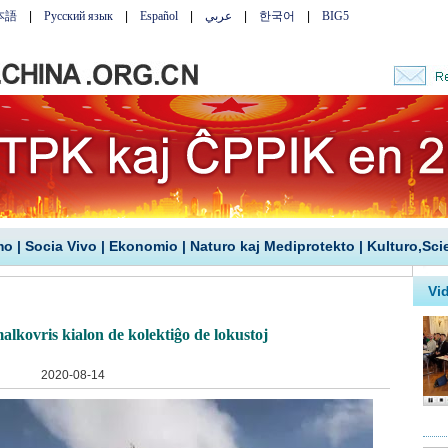
mo
|
Socia Vivo
|
Ekonomio
|
Naturo kaj Mediprotekto
|
Kulturo,Sci
malkovris kialon de kolektiĝo de lokustoj
2020-08-14