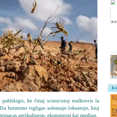
o
publikigis, ke ĉinaj sciencistoj malkovris la
iu hormono vigligas solemajn lokustojn, kiuj
j minacas agrikulturon, ekonomion kaj medion.