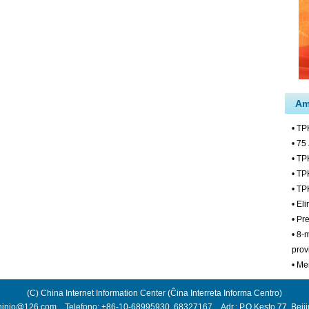
(C) China Internet Information Center (Ĉina Interreta Informa Centro)
hinio@126.com Telefono: +86-10-68995930, 68327167 Adr.: P.O.Kesto 77, Beij