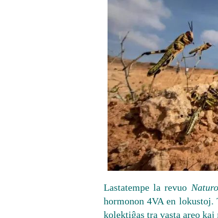
Lastatempe la revuo
Natur
hormonon 4VA en lokustoj. T
kolektiĝas tra vasta areo ka