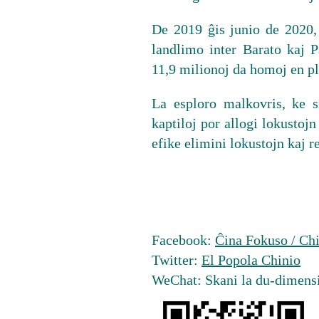
De 2019 ĝis junio de 2020, 
landlimo inter Barato kaj P
11,9 milionoj da homoj en pli
La esploro malkovris, ke s
kaptiloj por allogi lokustojn
efike elimini lokustojn kaj r
Facebook:
Ĉina Fokuso / Chi
Twitter:
El Popola Chinio
WeChat: Skani la du-dimens