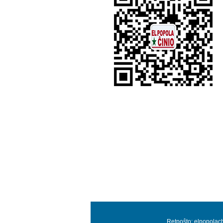
Retpoŝto: elpopolac