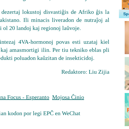
dezertaj lokustoj disvastiĝis de Afriko ĝis la
akistano. Ili minacis liveradon de nutraĵoj al
 ol 20 landoj kaj regionoj laŭvoje.
intezaj 4VA-hormonoj povas esti uzataj kiel
 kaj amasmortigi ilin. Per tiu tekniko eblas pli
edukti poluadon kaŭzitan de insekticidoj.
Redaktoro: Liu Zijia
na Focus - Esperanto
Mojosa Ĉinio
ian kodon por legi EPĈ en WeChat