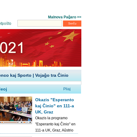
enco kaj Sporto
|
Vojaĝo tra Ĉinio