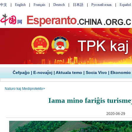
Ĉefpaĝo
|
E-novaĵoj
|
Aktuala temo
|
Socia Vivo
|
Ekonomio
Naturo kaj Mediprotekto
>
Iama mino fariĝis turismej
2020-06-29