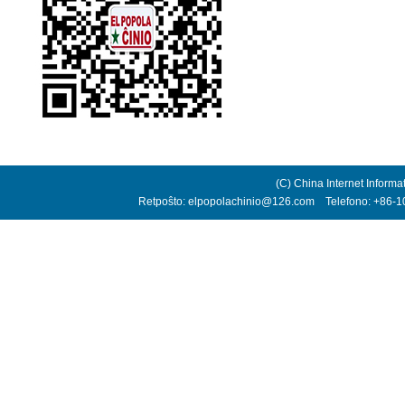
(C) China Internet Informa
Retpoŝto: elpopolachinio@126.com Telefono: +86-10