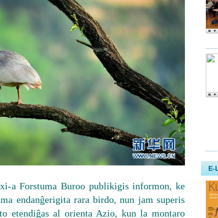
nxi-a Forstuma Buroo publikigis informon, ke
iama endanĝerigita rara birdo, nun jam superis
tato etendiĝas al orienta Azio, kun la montaro