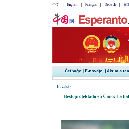
Ĉefpaĝo
|
E-novaĵoj
|
Aktuala te
Novaĵoj
>
Bestoprotektado en Ĉinio: La habi