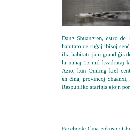
Dang Shuangren, estro de la
habitato de ruĝaj ibisoj senĉ
ilia habitato jam grandiĝis d
la nunaj 15 mil kvadrataj ki
Azio, kun Qinling kiel cent
en ĉinaj provincoj Shaanxi,
Respubliko starigis ejojn por
Facebook:
Ĉina Fokuso / Chi