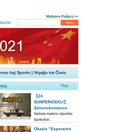
enco kaj Sporto
|
Vojaĝo tra Ĉinio