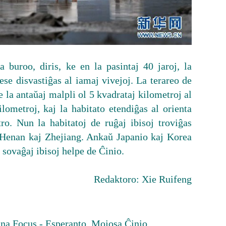
 buroo, diris, ke en la pasintaj 40 jaroj, la
ese disvastiĝas al iamaj vivejoj. La terareo de
e la antaŭaj malpli ol 5 kvadrataj kilometroj al
lometroj, kaj la habitato etendiĝas al orienta
ro. Nun la habitatoj de ruĝaj ibisoj troviĝas
 Henan kaj Zhejiang. Ankaŭ Japanio kaj Korea
 sovaĝaj ibisoj helpe de Ĉinio.
Redaktoro: Xie Ruifeng
na Focus - Esperanto
Mojosa Ĉinio