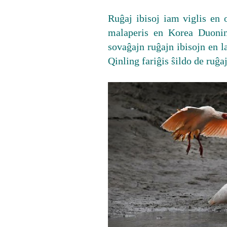
Ruĝaj ibisoj iam viglis en o
malaperis en Korea Duonin
sovaĝajn ruĝajn ibisojn en 
Qinling fariĝis ŝildo de ruĝaj