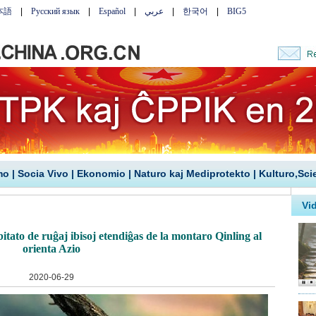
mo
|
Socia Vivo
|
Ekonomio
|
Naturo kaj Mediprotekto
|
Kulturo,Sci
tato de ruĝaj ibisoj etendiĝas de la montaro Qinling al
orienta Azio
2020-06-29