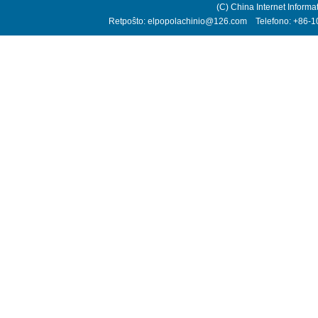
(C) China Internet Informa
Retpoŝto: elpopolachinio@126.com Telefono: +86-10