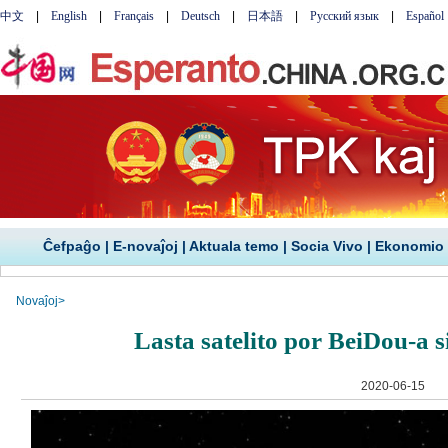
Ĉefpaĝo
|
E-novaĵoj
|
Aktuala temo
|
Socia Vivo
|
Ekonomio
Novaĵoj
>
Lasta satelito por BeiDou-a s
2020-06-15