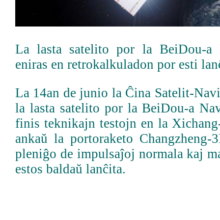
La lasta satelito por la BeiDou-a
eniras en retrokalkuladon por esti lan
La 14an de junio la Ĉina Satelit-Nav
la lasta satelito por la BeiDou-a Na
finis teknikajn testojn en la Xichang
ankaŭ la portoraketo Changzheng-3B
pleniĝo de impulsaĵoj normala kaj ma
estos baldaŭ lanĉita.