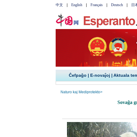
Ĉefpaĝo
|
E-novaĵoj
|
Aktuala te
Naturo kaj Mediprotekto
>
Sovaĝa g