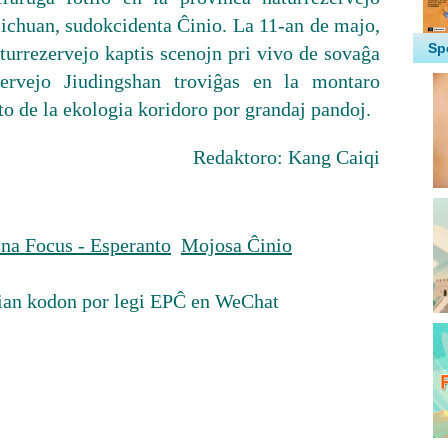
Sichuan, sudokcidenta Ĉinio. La 11-an de majo,
aturrezervejo kaptis scenojn pri vivo de sovaĝa
ervejo Jiudingshan troviĝas en la montaro
o de la ekologia koridoro por grandaj pandoj.
Redaktoro: Kang Caiqi
na Focus - Esperanto
Mojosa Ĉinio
ian kodon por legi EPĈ en WeChat