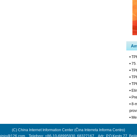
(C) China Internet Information Center (Ĉina Interreta Informa Centro)
hinio@126.com Telefono: +86-10-68995930, 68327167 Adr.: P.O.Kesto 77, Beij