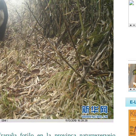
fraruĝa fotilo en la provinca naturrezervejo