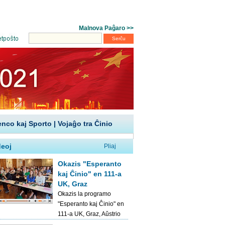
enco kaj Sporto
|
Vojaĝo tra Ĉinio