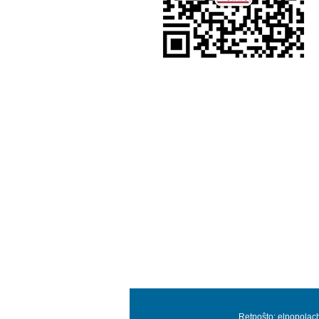
Retpoŝto: elpopolac