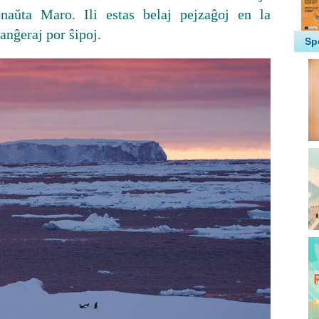
aŭta Maro. Ili estas belaj pejzaĝoj en la
nĝeraj por ŝipoj.