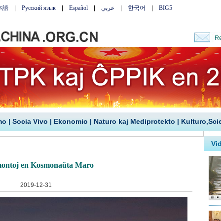
mo
|
Socia Vivo
|
Ekonomio
|
Naturo kaj Mediprotekto
|
Kulturo,Sci
montoj en Kosmonaŭta Maro
2019-12-31