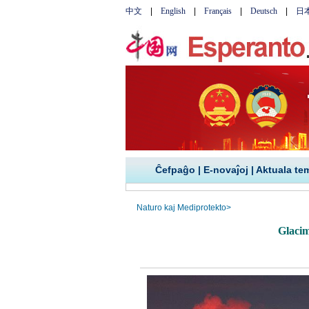
Ĉefpaĝo
|
E-novaĵoj
|
Aktuala te
Naturo kaj Mediprotekto
>
Glaci