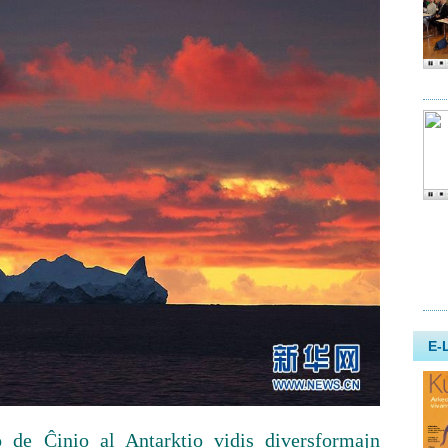
o de Ĉinio al Antarktio vidis diversformajn