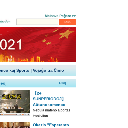
enco kaj Sporto
|
Vojaĝo tra Ĉinio