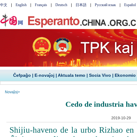
Ĉefpaĝo
|
E-novaĵoj
|
Aktuala temo
|
Socia Vivo
|
Ekonomio
Novaĵoj
>
Cedo de industria ha
2019-10-29
Shijiu-haveno de la urbo Rizhao en