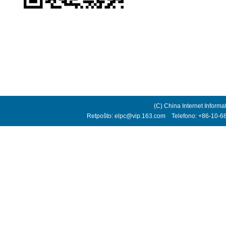
(C) China Internet Informa
Retpoŝto: elpc@vip.163.com Telefono: +86-10-68