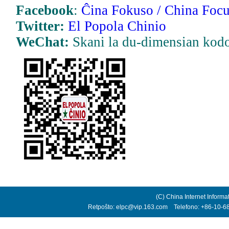
Facebook
:
Ĉina Fokuso / China Focu
Twitter:
El Popola Chinio
WeChat:
Skani la du-dimensian kod
(C) China Internet Informa
Retpoŝto: elpc@vip.163.com Telefono: +86-10-68