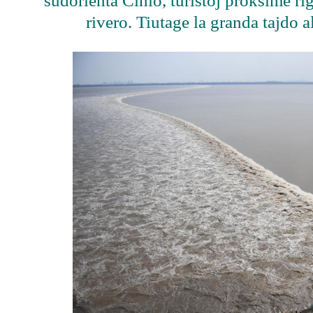
sudorienta Ĉinio, turistoj proksime ri
rivero. Tiutage la granda tajdo al