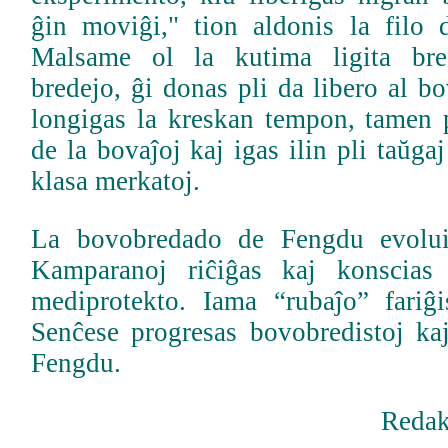
ĝin moviĝi," tion aldonis la filo
Malsame ol la kutima ligita bre
bredejo, ĝi donas pli da libero al 
longigas la kreskan tempon, tamen 
de la bovaĵoj kaj igas ilin pli taŭga
klasa merkatoj.
La bovobredado de Fengdu evolui
Kamparanoj riĉiĝas kaj konscias
mediprotekto. Iama “rubaĵo” fariĝi
Senĉese progresas bovobredistoj k
Fengdu.
Redak