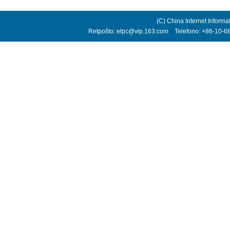
(C) China Internet Informa
Retpoŝto: elpc@vip.163.com Telefono: +86-10-68