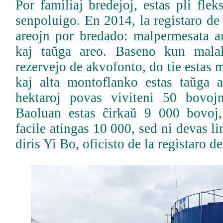
Por familiaj bredejoj, estas pli fle
senpoluigo. En 2014, la registaro de 
areojn por bredado: malpermesata ar
kaj taŭga areo. Baseno kun malalt
rezervejo de akvofonto, do tie estas 
kaj alta montoflanko estas taŭga 
hektaroj povas viviteni 50 bovoj
Baoluan estas ĉirkaŭ 9 000 bovoj,
facile atingas 10 000, sed ni devas l
diris Yi Bo, oficisto de la registaro d