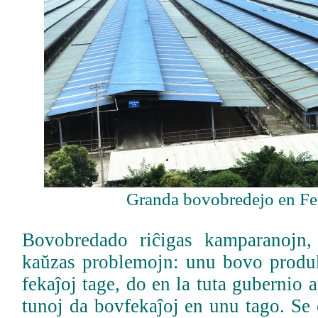
Granda bovobredejo en F
Bovobredado riĉigas kamparanojn
kaŭzas problemojn: unu bovo produ
fekaĵoj tage, do en la tuta gubernio 
tunoj da bovfekaĵoj en unu tago. Se o