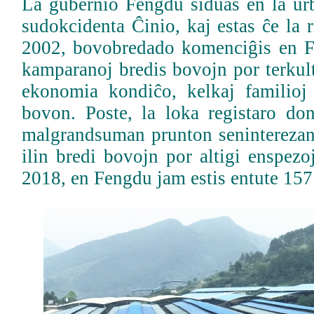
La gubernio Fengdu siduas en la u
sudokcidenta Ĉinio, kaj estas ĉe la 
2002, bovobredado komenciĝis en 
kamparanoj bredis bovojn por terkul
ekonomia kondiĉo, kelkaj familioj
bovon. Poste, la loka registaro do
malgrandsuman prunton seninterezan,
ilin bredi bovojn por altigi enspezo
2018, en Fengdu jam estis entute 157