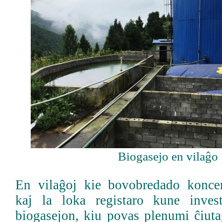
Biogasejo en vilaĝo
En vilaĝoj kie bovobredado koncen
kaj la loka registaro kune invest
biogasejon, kiu povas plenumi ĉiuta