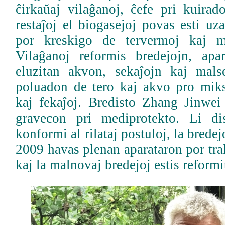
ĉirkaŭaj vilaĝanoj, ĉefe pri kuirad
restaĵoj el biogasejoj povas esti uza
por kreskigo de tervermoj kaj m
Vilaĝanoj reformis bredejojn, apa
eluzitan akvon, sekaĵojn kaj mals
poluadon de tero kaj akvo pro mik
kaj fekaĵoj. Bredisto Zhang Jinwei 
gravecon pri mediprotekto. Li di
konformi al rilataj postuloj, la bredej
2009 havas plenan aparataron por tra
kaj la malnovaj bredejoj estis reformi