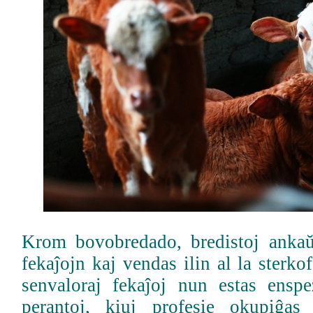
Krom bovobredado, bredistoj ankaŭ
fekaĵojn kaj vendas ilin al la sterko
senvaloraj fekaĵoj nun estas enspe
perantoj, kiuj profesie okupiĝas