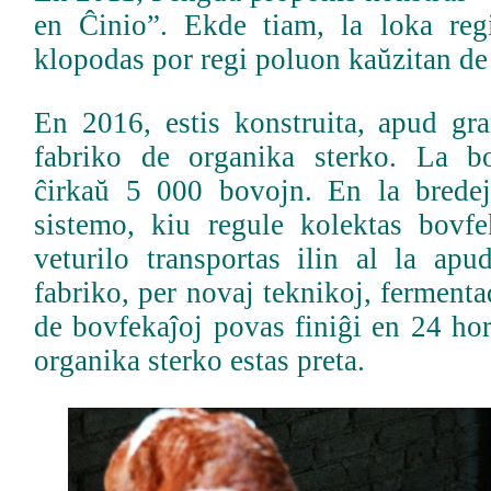
en Ĉinio”. Ekde tiam, la loka regi
klopodas por regi poluon kaŭzitan d
En 2016, estis konstruita, apud gr
fabriko de organika sterko. La b
ĉirkaŭ 5 000 bovojn. En la bredej
sistemo, kiu regule kolektas bovfe
veturilo transportas ilin al la apu
fabriko, per novaj teknikoj, ferment
de bovfekaĵoj povas finiĝi en 24 hor
organika sterko estas preta.