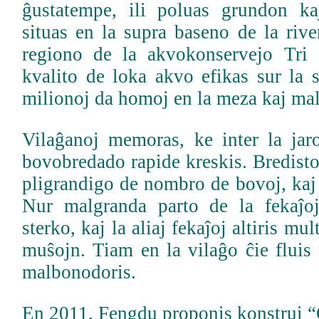
ĝustatempe, ili poluas grundon k
situas en la supra baseno de la riv
regiono de la akvokonservejo Tri 
kvalito de loka akvo efikas sur la 
milionoj da homoj en la meza kaj mal
Vilaĝanoj memoras, ke inter la ja
bovobredado rapide kreskis. Bredisto
pligrandigo de nombro de bovoj, kaj
Nur malgranda parto de la fekaĵoj
sterko, kaj la aliaj fekaĵoj altiris mu
muŝojn. Tiam en la vilaĝo ĉie fluis
malbonodoris.
En 2011, Fengdu proponis konstrui “