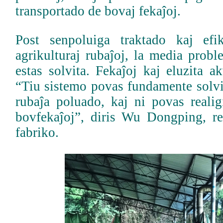
transportado de bovaj fekaĵoj.
Post senpoluiga traktado kaj efi
agrikulturaj rubaĵoj, la media prob
estas solvita. Fekaĵoj kaj eluzita ak
“Tiu sistemo povas fundamente solvi
rubaĵa poluado, kaj ni povas realig
bovfekaĵoj”, diris Wu Dongping, r
fabriko.