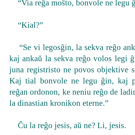
“Via reĝa moŝto, bonvole ne legu ĝ
“Kial?”
“Se vi legosĝin, la sekva reĝo anka
kaj ankaŭ la sekva reĝo volos legi ĝ
juna registristo ne povos objektive s
Kaj tial bonvole ne legu ĝin, kaj 
reĝan ordonon, ke neniu reĝo de ladi
la dinastian kronikon eterne.”
Ĉu la reĝo jesis, aŭ ne? Li, jesis.