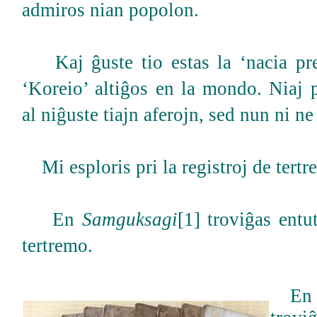
admiros nian popolon.
Kaj ĝuste tio estas la ‘nacia pre
‘Koreio’ altiĝos en la mondo. Niaj p
al niĝuste tiajn aferojn, sed nun ni ne 
Mi esploris pri la registroj de tertr
En
Samguksagi
[1] troviĝas entu
tertremo.
En