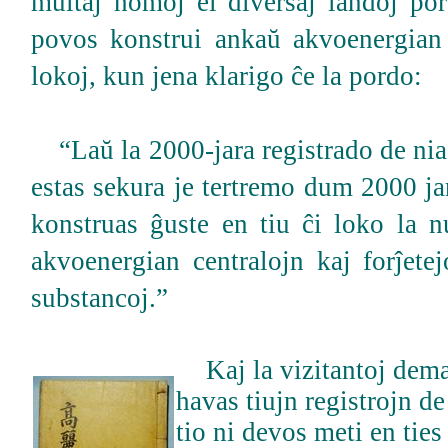
multaj homoj el diversaj landoj por
povos konstrui ankaŭ akvoenergian 
lokoj, kun jena klarigo ĉe la pordo:
“Laŭ la 2000-jara registrado de nia
estas sekura je tertremo dum 2000 jar
konstruas ĝuste en tiu ĉi loko la n
akvoenergian centralojn kaj forĵete
substancoj.”
Kaj la vizitantoj dema
havas tiujn registrojn de
tio ni devos meti en tie