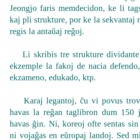
Jeongjo faris memdecidon, ke li tag
kaj pli strukture, por ke la sekvantaj 
regis la antaŭaj reĝoj.
Li skribis tre strukture dividante 
ekzemple la fakoj de nacia defendo
ekzameno, edukado, ktp.
Karaj legantoj, ĉu vi povus trovi
havas la reĝan taglibron dum 150 
havas ĝin. Ni, koreoj ofte sentas sin
ni vojaĝas en eŭropaj landoj. Sed m