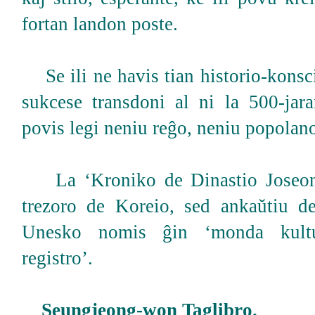
fortan landon poste.
Se ili ne havis tian historio-konsci
sukcese transdoni al ni la 500-jar
povis legi neniu reĝo, neniu popolan
La ‘Kroniko de Dinastio Joseon’
trezoro de Koreio, sed ankaŭtiu d
Unesko nomis ĝin ‘monda kultu
registro’.
Seungjeong-won Taglibro.