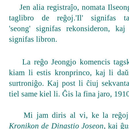
Jen alia registraĵo, nomata Ilseon
taglibro de reĝoj.'Il' signifas t
'seong' signifas rekonsideron, kaj 
signifas libron.
La reĝo Jeongjo komencis tagskr
kiam li estis kronprinco, kaj li daŭ
surtroniĝo. Kaj post li ĉiuj sekvanta
tiel same kiel li. Ĝis la fina jaro, 1910
Mi jam diris al vi, ke la reĝoj 
Kronikon de Dinastio Joseon
, kaj ĝu