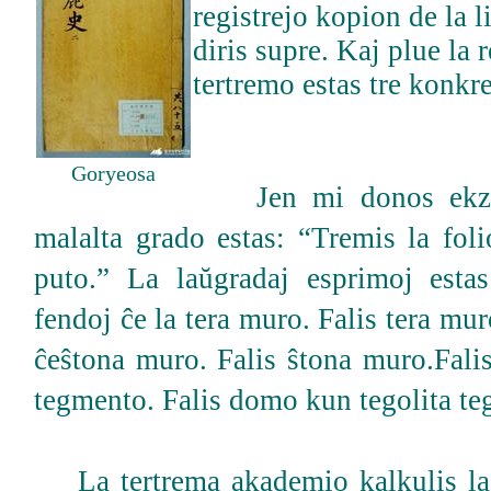
registrejo kopion de la l
diris supre. Kaj plue la r
tertremo estas tre konkre
Goryeosa
Jen mi donos ekzem
malalta grado estas: “Tremis la fol
puto.” La laŭgradaj esprimoj estas
fendoj ĉe la tera muro. Falis tera mu
ĉeŝtona muro. Falis ŝtona muro.Falis
tegmento. Falis domo kun tegolita t
La tertrema akademio kalkulis la 