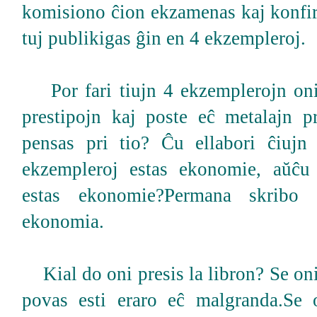
komisiono ĉion ekzamenas kaj konfir
tuj publikigas ĝin en 4 ekzempleroj.
Por fari tiujn 4 ekzemplerojn oni 
prestipojn kaj poste eĉ metalajn pr
pensas pri tio? Ĉu ellabori ĉiujn
ekzempleroj estas ekonomie, aŭĉu
estas ekonomie?Permana skribo 
ekonomia.
Kial do oni presis la libron? Se on
povas esti eraro eĉ malgranda.Se o