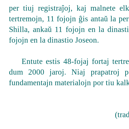
per tiuj registraĵoj, kaj malnete elk
tertremojn, 11 fojojn ĝis antaŭ la pe
Shilla, ankaŭ 11 fojojn en la dinas
fojojn en la dinastio Joseon.
Entute estis 48-fojaj fortaj tertr
dum 2000 jaroj. Niaj prapatroj po
fundamentajn materialojn por tiu kal
(tr