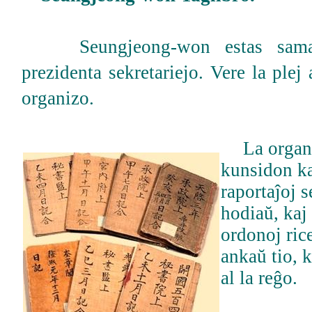
Seungjeong-won estas sama 
prezidenta sekretariejo. Vere la plej
organizo.
La organ
kunsidon kaj
raportaĵoj s
hodiaŭ, kaj
ordonoj rice
ankaŭ tio, k
al la reĝo.