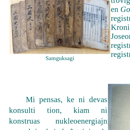
troviĝ
en
Go
regist
Kroni
Joseo
regis
regist
Samguksagi
Mi pensas, ke ni devas
konsulti tion, kiam ni
konstruas nukleoenergiajn