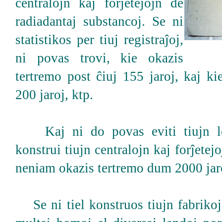
centralojn kaj forĵetejojn de
radiadantaj substancoj. Se ni
statistikos per tiuj registraĵoj,
ni povas trovi, kie okazis
tertremo post ĉiuj 155 jaroj, kaj ki
200 jaroj, ktp.
Kaj ni do povas eviti tiujn lo
konstrui tiujn centralojn kaj forĵetejo
neniam okazis tertremo dum 2000 jar
Se ni tiel konstruos tiujn fabrikoj