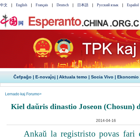
Ĉefpaĝo
|
E-novaĵoj
|
Aktuala temo
|
Socia Vivo
|
Ekonomio
Lernado kaj Forumo
>
Kiel daŭris dinastio Joseon (Chosun) d
2014-04-16
Ankaŭ la registristo povas fari er