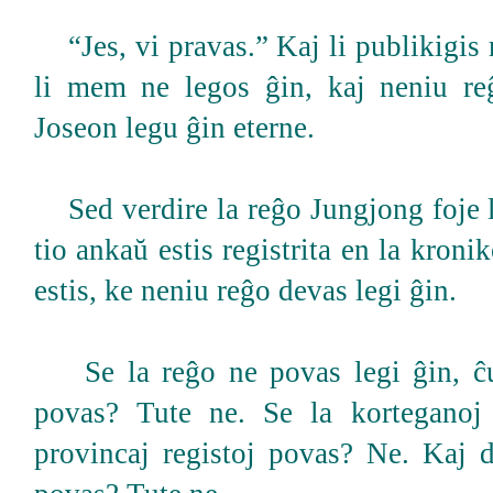
“Jes, vi pravas.” Kaj li publikigis
li mem ne legos ĝin, kaj neniu re
Joseon legu ĝin eterne.
Sed verdire la reĝo Jungjong foje l
tio ankaŭ estis registrita en la kroni
estis, ke neniu reĝo devas legi ĝin.
Se la reĝo ne povas legi ĝin, ĉu 
povas? Tute ne. Se la korteganoj
provincaj registoj povas? Ne. Kaj 