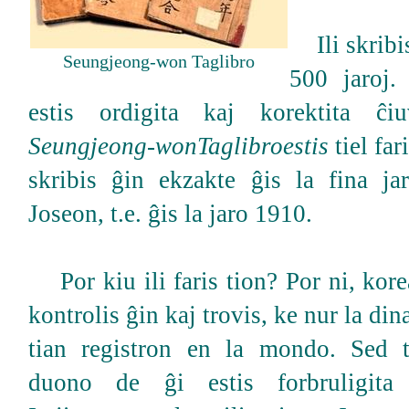
Ili skribis
Seungjeong-won Taglibro
500 jaroj.
estis ordigita kaj korektita ĉi
Seungjeong-wonTaglibroestis
tiel far
skribis ĝin ekzakte ĝis la fina ja
Joseon, t.e. ĝis la jaro 1910.
Por kiu ili faris tion? Por ni, kor
kontrolis ĝin kaj trovis, ke nur la di
tian registron en la mondo. Sed t
duono de ĝi estis forbruligit