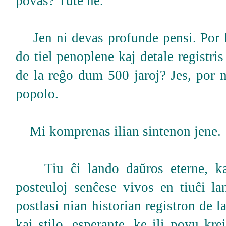
povas? Tute ne.
Jen ni devas profunde pensi. Por ki
do tiel penoplene kaj detale registri
de la reĝo dum 500 jaroj? Jes, por 
popolo.
Mi komprenas ilian sintenon jene.
Tiu ĉi lando daŭros eterne, kaj
posteuloj senĉese vivos en tiuĉi l
postlasi nian historian registron de l
kaj stilo, esperante, ke ili povu kre