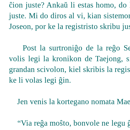
ĉion juste? Ankaŭ li estas homo, do 
juste. Mi do diros al vi, kian sistemo
Joseon, por ke la registristo skribu ju
Post la surtroniĝo de la reĝo Sej
volis legi la kronikon de Taejong, s
grandan scivolon, kiel skribis la regist
ke li volas legi ĝin.
Jen venis la kortegano nomata Mae
“Via reĝa moŝto, bonvole ne legu ĝ