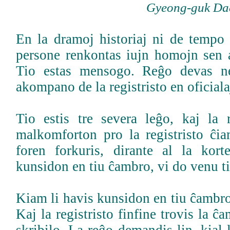
Gyeong-guk Da
En la dramoj historiaj ni de tempo 
persone renkontas iujn homojn sen a
Tio estas mensogo. Reĝo devas ne
akompano de la registristo en oficiala
Tio estis tre severa leĝo, kaj la
malkomforton pro la registristo ĉia
foren forkuris, dirante al la ko
kunsidon en tiu ĉambro, vi do venu ti
Kiam li havis kunsidon en tiu ĉambro, 
Kaj la registristo finfine trovis la ĉ