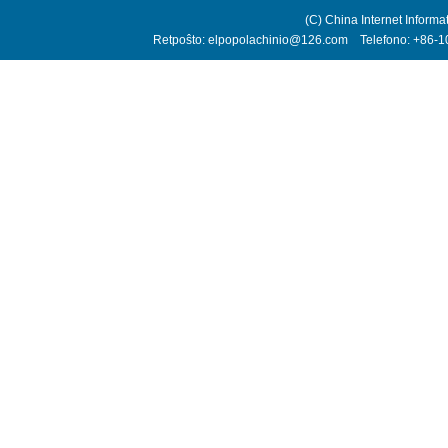
(C) China Internet Informa
Retpoŝto: elpopolachinio@126.com Telefono: +86-10