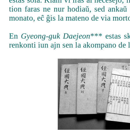
estas sola. Kiam vi iras al necesejo, l
tion faras ne nur hodiaŭ, sed ankaŭ
monato, eĉ ĝis la mateno de via morto
En
Gyeong-guk Daejeon
*** estas sk
renkonti iun ajn sen la akompano de la