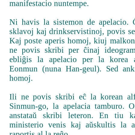
manifestacio nuntempe.
Ni havis la sistemon de apelacio. Ĉ
sklavoj kaj drinkservistinoj, povis se
Kaj poste aperis homoj, kiuj malkonte
ne povis skribi per ĉinaj ideogramo
ebliĝis la apelacio per la korea 
Eonmun (nuna Han-geul). Sed anko
homoj.
Ili ne povis skribi eĉ la korean alf
Sinmun-go, la apelacia tamburo. O
anstataŭ skribi leteron. En tiu 
ministerio venis kaj aŭskultis la 
raportis al la reĝo.