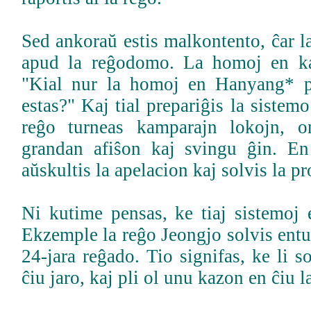
Sed ankoraŭ estis malkontento, ĉar la
apud la reĝodomo. La homoj en ka
"Kial nur la homoj en Hanyang* p
estas?" Kaj tial prepariĝis la siste
reĝo turneas kamparajn lokojn, o
grandan afiŝon kaj svingu ĝin. En
aŭskultis la apelacion kaj solvis la p
Ni kutime pensas, ke tiaj sistemoj 
Ekzemple la reĝo Jeongjo solvis entu
24-jara reĝado. Tio signifas, ke li 
ĉiu jaro, kaj pli ol unu kazon en ĉiu l