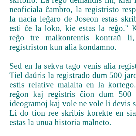
skribilo. La reĝo demandis lin, kial 
neoficiala ĉambro, la registristo re
la nacia leĝaro de Joseon estas skrib
esti ĉe la loko, kie estas la reĝo." 
reĝo tre malkontentis kontraŭ li,
registriston kun alia kondamno.
Sed en la sekva tago venis alia regist
Tiel daŭris la registrado dum 500 jaro
estis relative malalta en la korteg
reĝon kaj registris ĉion dum 500 j
ideogramoj kaj vole ne vole li devis s
Li do tion ree skribis korekte en si
estas la unua historia malneto.