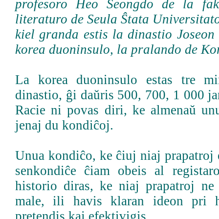
profesoro Heo Seongdo de la fak
literaturo de Seula Ŝtata Universitat
kiel granda estis la dinastio Joseo
korea duoninsulo, la pralando de Kor
La korea duoninsulo estas tre mi
dinastio, ĝi daŭris 500, 700, 1 000 jar
Racie ni povas diri, ke almenaŭ unu
jenaj du kondiĉoj.
Unua kondiĉo, ke ĉiuj niaj prapatroj e
senkondiĉe ĉiam obeis al registaro
historio diras, ke niaj prapatroj ne
male, ili havis klaran ideon pri h
pretendis kaj efektivigis.