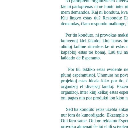
Ni partoprenu organizite en diversaj 
kie ni partoprenas ni ne hontu inter ni
mem demandos. Kaj ni kondutu, kvazaŭ 
Kiu lingvo estas tiu? Respondu: Es
demandas, ĉiam respondu mallonge, kva
Per tiu konduto, ni provokas maksim
kunvenoj kiel fakuloj kiuj havas bo
aliuloj kutime rimarkos ke ni estas u
kapabloj estas tre bonaj. Laŭ tiu m
laŭdado de Esperanto.
Por tiu taktiko estas evidente nece
pluraj esperantistoj. Ununura ne pov
projektoj estas ideala loko por tio, 
organizoj el diversaj landoj. Ekze
organizoj, inter kiuj kelkaj estas esp
oni pagas nin por produkti ion kion n
Sed tia konduto estas uzebla ankaŭ en
nur iom da kunordigado. Ekzemple ok
Oni faru same. Oni ne reklamu Esper
provoku almenaŭ ĉe iuj el ili scivo