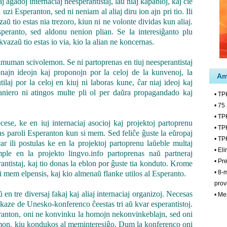
agadoj internaciaj neesperantistaj, laŭ niaj kapabloj, kaj ĉie
 uzi Esperanton, sed ni neniam al aliaj diru ion ajn pri tio. Ili
tio estas nia trezoro, kiun ni ne volonte dividas kun aliaj.
peranto, sed aldonu nenion plian. Se la interesiĝanto plu
zaŭ tio estas io via, kio la alian ne koncernas.
uman scivolemon. Se ni partoprenas en tiuj neesperantistaj
najn ideojn kaj proponojn por la celoj de la kunvenoj, la
tilaj por la celoj en kiuj ni laboras kune, ĉar niaj ideoj kaj
aniero ni atingos multe pli ol per daŭra propagandado kaj
se, ke en iuj internaciaj asocioj kaj projektoj partoprenu
as paroli Esperanton kun si mem. Sed feliĉe ĝuste la eŭropaj
ĉar ili postulas ke en la projektoj partoprenu laŭeble multaj
mple en la projekto lingvo.info partoprenas naŭ partneraj
erantistaj, kaj tio donas la eblon por ĝuste tia konduto. Krome
i mem elpensis, kaj kio almenaŭ flanke utilos al Esperanto.
 tre diversaj fakaj kaj aliaj internaciaj organizoj. Necesas
aze de Unesko-konferenco ĉeestas tri aŭ kvar esperantistoj.
anton, oni ne konvinku la homojn nekonvinkeblajn, sed oni
lemon, kiu kondukos al meminteresiĝo. Dum la konferenco oni