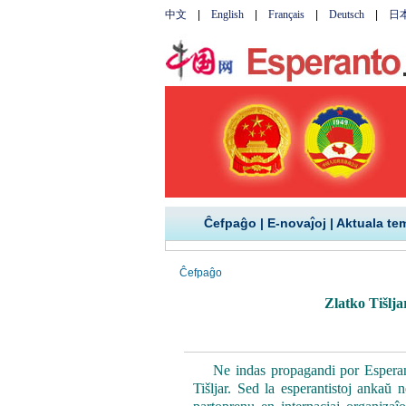
Ĉefpaĝo
|
E-novaĵoj
|
Aktuala te
Ĉefpaĝo
Zlatko Tišlja
Ne indas propagandi por Esperanto
Tišljar. Sed la esperantistoj ankaŭ 