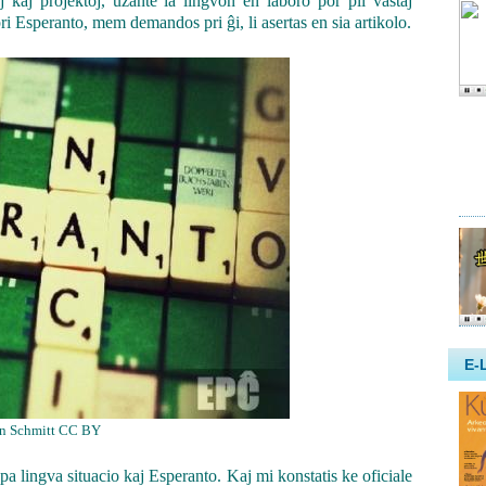
j kaj projektoj, uzante la lingvon en laboro por pli vastaj
pri Esperanto, mem demandos pri ĝi, li asertas en sia artikolo.
in Schmitt CC BY
 lingva situacio kaj Esperanto. Kaj mi konstatis ke oficiale