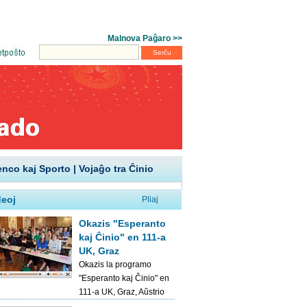
enco kaj Sporto
|
Vojaĝo tra Ĉinio