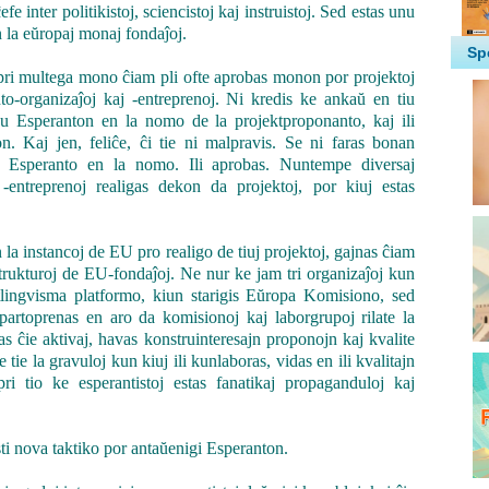
fe inter politikistoj, sciencistoj kaj instruistoj. Sed estas unu
n la eŭropaj monaj fondaĵoj.
ri multega mono ĉiam pli ofte aprobas monon por projektoj
nto-organizaĵoj kaj -entreprenoj. Ni kredis ke ankaŭ en tiu
du Esperanton en la nomo de la projektproponanto, kaj ili
. Kaj jen, feliĉe, ĉi tie ni malpravis. Se ni faras bonan
n Esperanto en la nomo. Ili aprobas. Nuntempe diversaj
 -entreprenoj realigas dekon da projektoj, por kiuj estas
la instancoj de EU pro realigo de tiuj projektoj, gajnas ĉiam
 strukturoj de EU-fondaĵoj. Ne nur ke jam tri organizaĵoj kun
lingvisma platformo, kiun starigis Eŭropa Komisiono, sed
 partoprenas en aro da komisionoj kaj laborgrupoj rilate la
tas ĉie aktivaj, havas konstruinteresajn proponojn kaj kvalite
e tie la gravuloj kun kiuj ili kunlaboras, vidas en ili kvalitajn
ri tio ke esperantistoj estas fanatikaj propaganduloj kaj
i nova taktiko por antaŭenigi Esperanton.