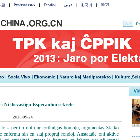
mo
|
Socia Vivo
|
Ekonomio
|
Naturo kaj Mediprotekto
|
Kulturo,Sci
r: Ni disvastigu Esperanton sekrete
2013-05-24
 – per tio oni nur fortimigas homojn, argumentas Zlatko
ne enfermu sin en siaj propraj rondoj. Anstataŭe oni aktive