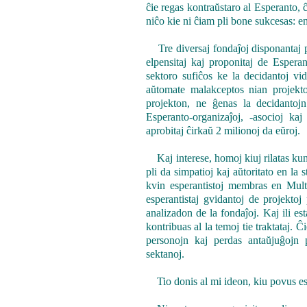
ĉie regas kontraŭstaro al Esperanto, ĉe
niĉo kie ni ĉiam pli bone sukcesas: e
Tre diversaj fondaĵoj disponantaj p
elpensitaj kaj proponitaj de Espera
sektoro sufiĉos ke la decidantoj vi
aŭtomate malakceptos nian projekton
projekton, ne ĝenas la decidantoj
Esperanto-organizaĵoj, -asocioj kaj
aprobitaj ĉirkaŭ 2 milionoj da eŭroj.
Kaj interese, homoj kiuj rilatas kun 
pli da simpatioj kaj aŭtoritato en la
kvin esperantistoj membras en Mult
esperantistaj gvidantoj de projektoj
analizadon de la fondaĵoj. Kaj ili es
kontribuas al la temoj tie traktataj. Ĉi
personojn kaj perdas antaŭjuĝojn p
sektanoj.
Tio donis al mi ideon, kiu povus est