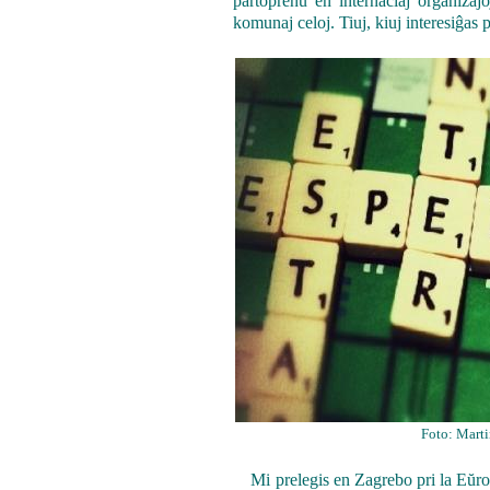
partoprenu en internaciaj organizaĵo
komunaj celoj. Tiuj, kiuj interesiĝas 
Foto: Mart
Mi prelegis en Zagrebo pri la Eŭropa