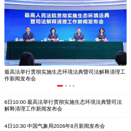
高温下用电负荷创新高 解码今夏的清凉底气
活力中国调研行丨弯道超车 如何“皖”美提速
7月份中国仓储指数保持扩张 行业运行韧性较强
小球赛撬动大消费 体育赛事激活城市发展新动能
最高法举行贯彻实施生态环境法典暨司法解释清理工
“电影+文旅”深度融合 光影经济撬动暑期消费新蓝海
作新闻发布会
日本执政当局应停止在核问题上玩火
6日10:00 最高法举行贯彻实施生态环境法典暨司法
俄黑客称获取北约直接参与袭击俄领土证据
解释清理工作新闻发布会
全球媒体聚焦︱外媒：美国劳动力市场正在走弱
4日10:30 中国气象局2026年8月新闻发布会