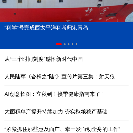
“科学”号完成西太平洋科考归港青岛
从“三个时间刻度”感悟新时代中国
人民陆军《奋楫之“陆”》宣传片第三集：射天狼
AI创意长图：立秋到！换季健康指南来了！
大面积单产提升持续加力 夯实秋粮稳产基础
“紧紧抓住那些惠及面广、牵一发而动全身的工作”