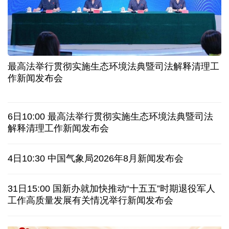
入境游火热 前7月北京离境退税各项数据均创新高
我国自阿根廷进口的牛肉已达到规定数量的50%
上半年我国黄金消费量511.412吨 同比增长1.23%
AI客服承诺不实、人工客服接入困难 中消协回应
最高法举行贯彻实施生态环境法典暨司法解释清理工
数据有了“身份证” 我国正稳步推进数据产权登记
作新闻发布会
高市早苗就“无核三原则”的表态含糊其辞
6日10:00 最高法举行贯彻实施生态环境法典暨司法
白宫否认特朗普与赫格塞思因弹药库存短缺发生争执
解释清理工作新闻发布会