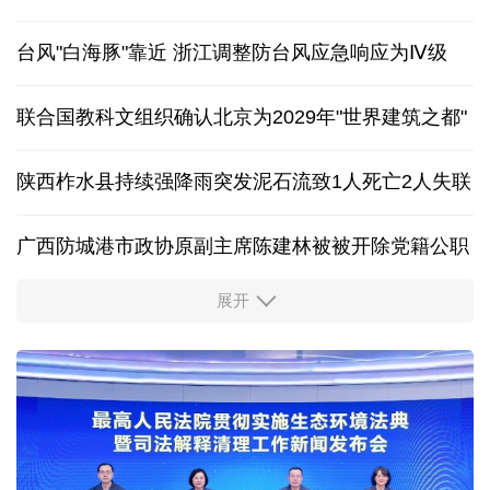
长江十年行｜重庆铜锣山矿公园：又见“靠山吃山”
外交部发言人就广岛核爆81周年等答记者问
保障生态环境法典实施 最高法发布首个司法解释
台风"白海豚"靠近 浙江调整防台风应急响应为Ⅳ级
联合国教科文组织确认北京为2029年"世界建筑之都"
陕西柞水县持续强降雨突发泥石流致1人死亡2人失联
广西防城港市政协原副主席陈建林被被开除党籍公职
展开
中国多地出台带薪休假新政 释放消费潜力