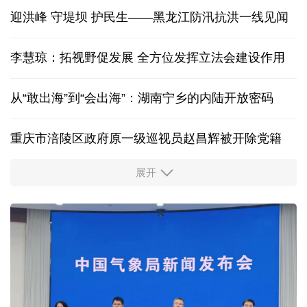
迎洪峰 守堤坝 护民生——黑龙江防汛抗洪一线见闻
李慧琼：拓视野促发展 全方位发挥立法会建设作用
从“敢出海”到“会出海”：湖南宁乡的内陆开放密码
重庆市涪陵区政府原一级巡视员赵昌辉被开除党籍
展开
从“向新”“向优”读懂中国经济韧性活力
前7月海南离岛免税购物额216亿元 同比增长17.9%
60余国家、地区和国际组织在今年服贸会设展办会
"反向海淘"持续火热，外国游客为啥爱上"中国购"？