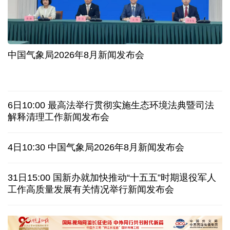
"一公里"产业链出圈 深圳华强北迎来全球采购热潮
中国气象局2026年8月新闻发布会
盘活城市闲置资产 露台经济激活城市消费新动能
白宫为何召集美国人工智能企业开会
6日10:00 最高法举行贯彻实施生态环境法典暨司法
霍尔木兹海峡“有限恢复” 能源运输仍存变数
专题
解释清理工作新闻发布会
英国首相安迪·伯纳姆正考虑调查爱泼斯坦在英活动
4日10:30 中国气象局2026年8月新闻发布会
德国机场一架乌克兰运输机旁发现携爆炸物无人机
31日15:00 国新办就加快推动“十五五”时期退役军人
工作高质量发展有关情况举行新闻发布会
韩国总统要求加速整合军校 防范再度发生军事政变