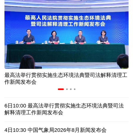
美媒:多场景低成本应用 中国让AI变得更具实用价值
上半年机械工业规上企业实现营业收入同比增长
6.5%
“零关税”实施100天 见证中非合作新气象
高温下用电负荷创新高 解码今夏的清凉底气
最高法举行贯彻实施生态环境法典暨司法解释清理工
作新闻发布会
活力中国调研行丨弯道超车 如何“皖”美提速
老挝国会主席赛宋蓬逝世
6日10:00 最高法举行贯彻实施生态环境法典暨司法
解释清理工作新闻发布会
伊朗：与阿曼“接近”达成协议但并不意味重开海峡
4日10:30 中国气象局2026年8月新闻发布会