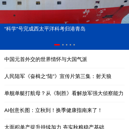
“科学”号完成西太平洋科考归港青岛
中国元首外交的世界情怀与大国气派
人民陆军《奋楫之“陆”》宣传片第三集：射天狼
单舰单艇打航母？从《制胜》看解放军强大侦察能力
AI创意长图：立秋到！换季健康指南来了！
大面积单产提升持续加力 夯实秋粮稳产基础